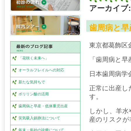
アーカイブ: 
歯周病と早
東京都葛飾区
「花咲く未来へ」
「歯周病と早
オーラルフレイルへの対応
日本歯周病学
新たな気持ちで
正常に出産し
ポリリン酸の活用
す。
歯周病と早産・低体重児出産
しかし、羊水
笑気吸入鎮静法について
産のリスクが
年末・年始の診療について