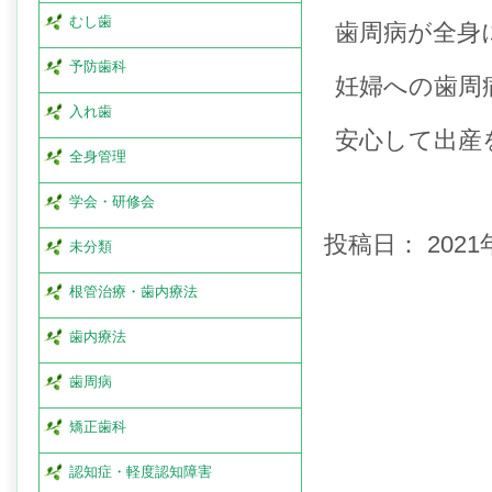
むし歯
歯周病が全身
予防歯科
妊婦への歯周
入れ歯
安心して出産
全身管理
学会・研修会
投稿日：
202
未分類
根管治療・歯内療法
歯内療法
歯周病
矯正歯科
認知症・軽度認知障害